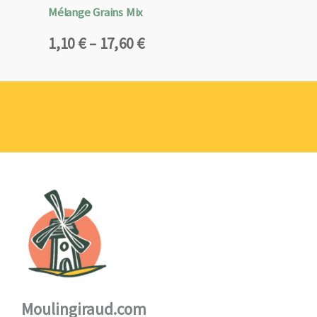
Mélange Grains Mix
Plage
1,10
€
–
17,60
€
de
prix :
1,10 €
à
17,60 €
Moulingiraud.com