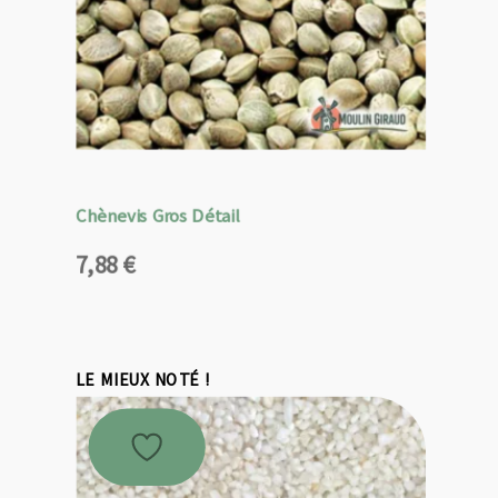
Chènevis Gros Détail
7,88
€
LE MIEUX NOTÉ !