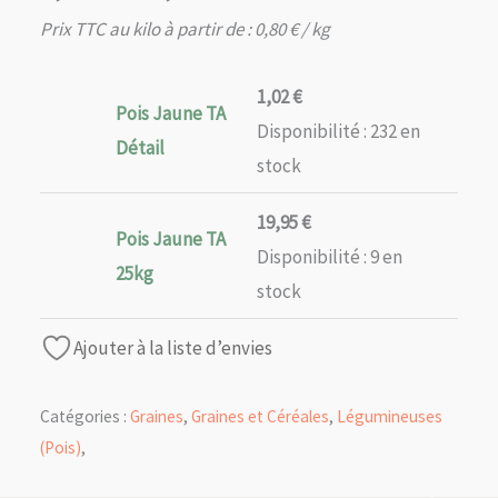
de
Prix TTC au kilo à partir de :
0,80
€
/ kg
prix :
1,02 €
1,02
€
Pois Jaune TA
à
Disponibilité :
232 en
19,95 €
Détail
stock
19,95
€
Pois Jaune TA
Disponibilité :
9 en
25kg
stock
Ajouter à la liste d’envies
Catégories :
Graines
,
Graines et Céréales
,
Légumineuses
(Pois)
,