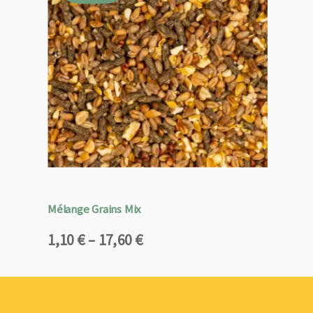
Mélange Grains Mix
Plage
1,10
€
–
17,60
€
de
prix :
1,10 €