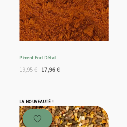
Piment Fort Détail
17,96
€
19,95
€
Le
Le
prix
prix
initial
actuel
était :
est :
19,95 €.
17,96 €.
LA NOUVEAUTÉ !