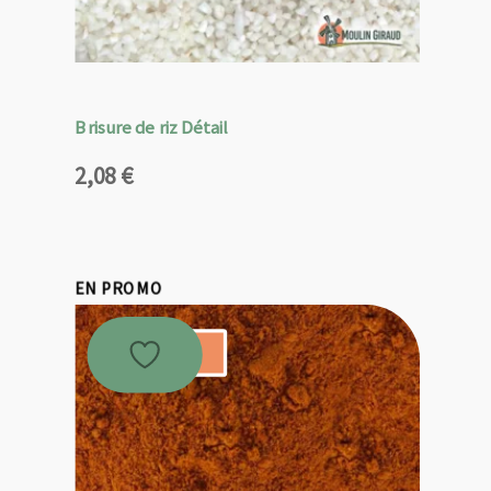
Brisure de riz Détail
2,08
€
EN PROMO
Promo !