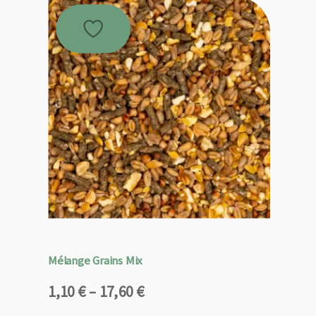
Mélange Grains Mix
Plage
1,10
€
–
17,60
€
de