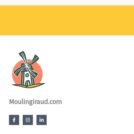
prix :
1,10 €
à
17,60 €
Moulingiraud.com