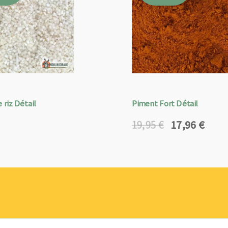
 riz Détail
Piment Fort Détail
17,96
€
19,95
€
Le
Le
prix
prix
initial
actuel
était :
est :
19,95 €.
17,96 €.