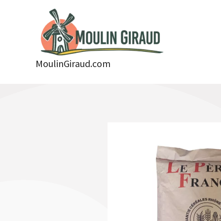
Aller
au
contenu
MoulinGiraud.com