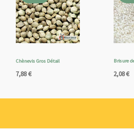
Chènevis Gros Détail
Brisure de
7,88
€
2,08
€