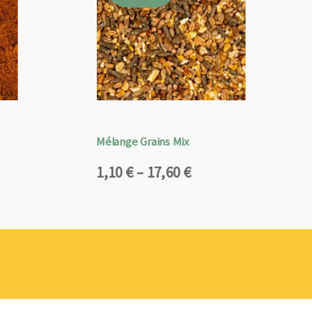
Mélange Grains Mix
Plage
1,10
€
–
17,60
€
de
prix :
1,10 €
à
17,60 €