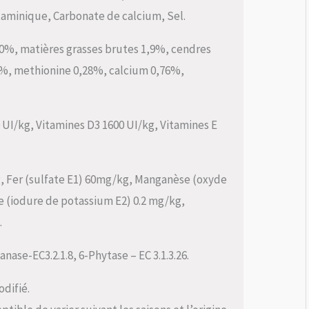
itaminique, Carbonate de calcium, Sel.
,0%, matières grasses brutes 1,9%, cendres
,9%, methionine 0,28%, calcium 0,76%,
0 UI/kg, Vitamines D3 1600 UI/kg, Vitamines E
g, Fer (sulfate E1) 60mg/kg, Manganèse (oxyde
e (iodure de potassium E2) 0.2 mg/kg,
.
nase-EC3.2.1.8, 6-Phytase – EC 3.1.3.26.
odifié.