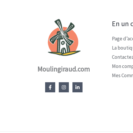
En un c
Page d’ac
La bouti
Contacte
Mon com
Moulingiraud.com
Mes Com