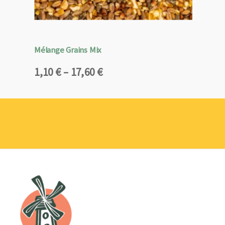
Mélange Grains Mix
Plage
1,10
€
–
17,60
€
de
prix :
1,10 €
à
17,60 €