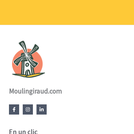
1,10 €
à
17,60 €
Moulingiraud.com
En un clic