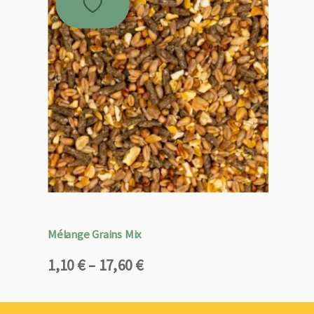
Mélange Grains Mix
Plage
1,10
€
–
17,60
€
de
prix :