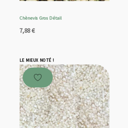
Chènevis Gros Détail
7,88
€
LE MIEUX NOTÉ !