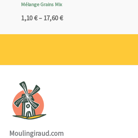
Mélange Grains Mix
Plage
1,10
€
–
17,60
€
de
prix :
1,10 €
à
17,60 €
Moulingiraud.com