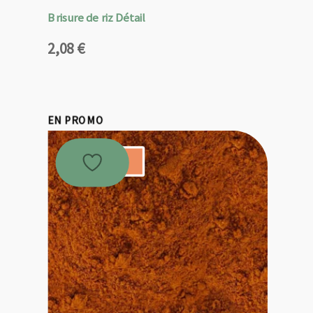
Brisure de riz Détail
2,08
€
EN PROMO
Promo !