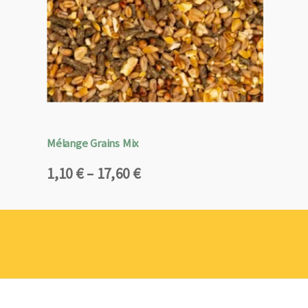
Mélange Grains Mix
Plage
1,10
€
–
17,60
€
de
prix :
1,10 €
à
17,60 €