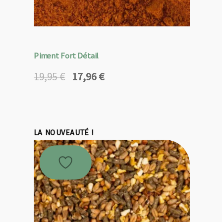
Piment Fort Détail
17,96
€
19,95
€
Le
Le
prix
prix
initial
actuel
était :
est :
19,95 €.
17,96 €.
LA NOUVEAUTÉ !