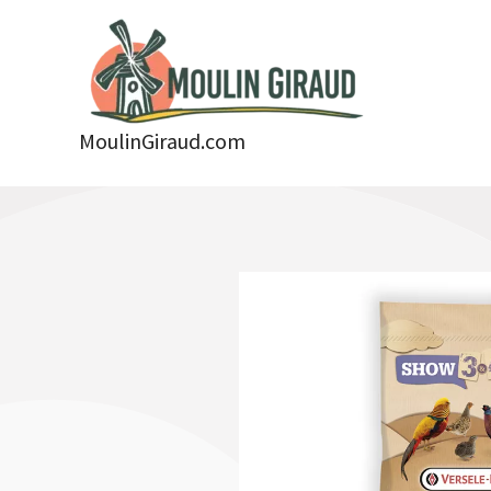
Aller
au
contenu
MoulinGiraud.com