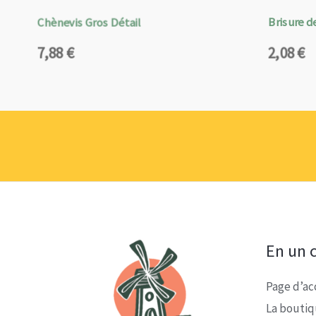
Chènevis Gros Détail
Brisure de
7,88
€
2,08
€
En un c
Page d’ac
La bouti