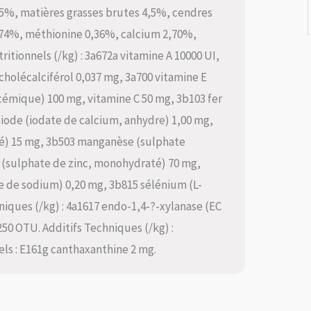
,5%, matières grasses brutes 4,5%, cendres
0,74%, méthionine 0,36%, calcium 2,70%,
tionnels (/kg) : 3a672a vitamine A 10000 UI,
cholécalciférol 0,037 mg, 3a700 vitamine E
émique) 100 mg, vitamine C 50 mg, 3b103 fer
iode (iodate de calcium, anhydre) 1,00 mg,
té) 15 mg, 3b503 manganèse (sulphate
(sulphate de zinc, monohydraté) 70 mg,
e de sodium) 0,20 mg, 3b815 sélénium (L-
iques (/kg) : 4a1617 endo-1,4-?-xylanase (EC
 250 OTU. Additifs Techniques (/kg) :
els : E161g canthaxanthine 2 mg.