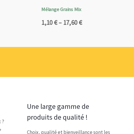
Mélange Grains Mix
Plage
1,10
€
–
17,60
€
de
prix :
1,10 €
à
17,60 €
Une large gamme de
produits de qualité !
 ?
?
Choix, qualité et bienveillance sont les