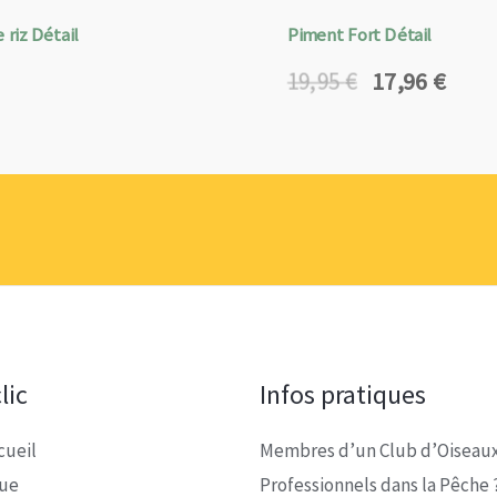
 riz Détail
Piment Fort Détail
17,96
€
19,95
€
Le
Le
prix
prix
initial
actuel
était :
est :
19,95 €.
17,96 €.
lic
Infos pratiques
cueil
Membres d’un Club d’Oiseaux
que
Professionnels dans la Pêche 