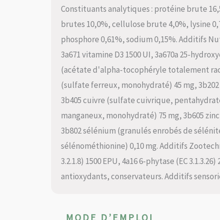
Constituants analytiques : protéine brute 16
brutes 10,0%, cellulose brute 4,0%, lysine 
phosphore 0,61%, sodium 0,15%. Additifs Nutri
3a671 vitamine D3 1500 UI, 3a670a 25-hydroxy
(acétate d'alpha-tocophéryle totalement rac
(sulfate ferreux, monohydraté) 45 mg, 3b202 
3b405 cuivre (sulfate cuivrique, pentahydra
manganeux, monohydraté) 75 mg, 3b605 zinc 
3b802 sélénium (granulés enrobés de sélénit
sélénométhionine) 0,10 mg. Additifs Zootechn
3.2.1.8) 1500 EPU, 4a16 6-phytase (EC 3.1.3.26)
antioxydants, conservateurs. Additifs sensori
MODE D’EMPLOI