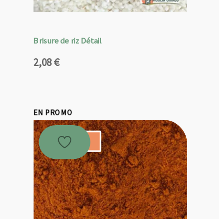
Brisure de riz Détail
2,08
€
EN PROMO
Promo !