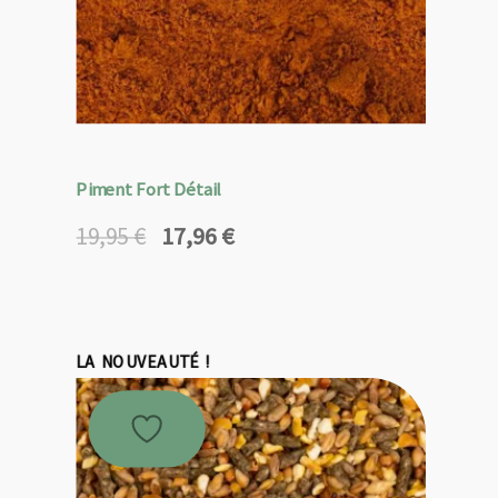
Piment Fort Détail
17,96
€
19,95
€
Le
Le
prix
prix
initial
actuel
était :
est :
19,95 €.
17,96 €.
LA NOUVEAUTÉ !