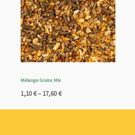
Mélange Grains Mix
Plage
1,10
€
–
17,60
€
de
prix :
1,10 €
à
17,60 €