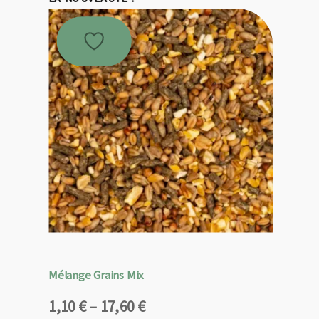
Mélange Grains Mix
Plage
1,10
€
–
17,60
€