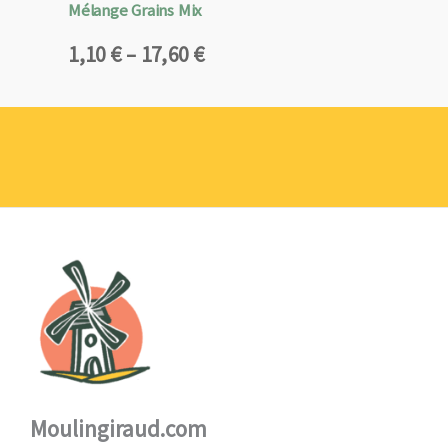
Mélange Grains Mix
Plage
1,10
€
–
17,60
€
de
prix :
1,10 €
à
17,60 €
Moulingiraud.com