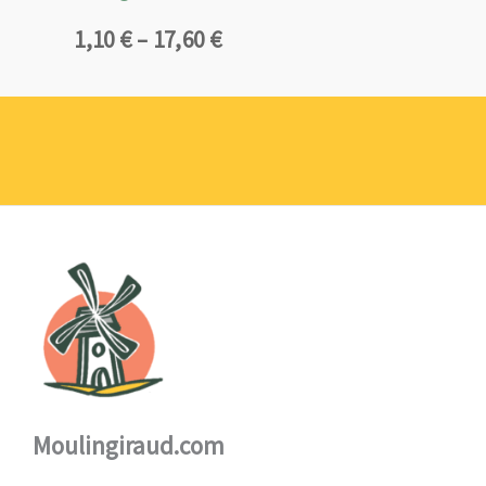
Plage
1,10
€
–
17,60
€
de
prix :
1,10 €
à
17,60 €
Moulingiraud.com