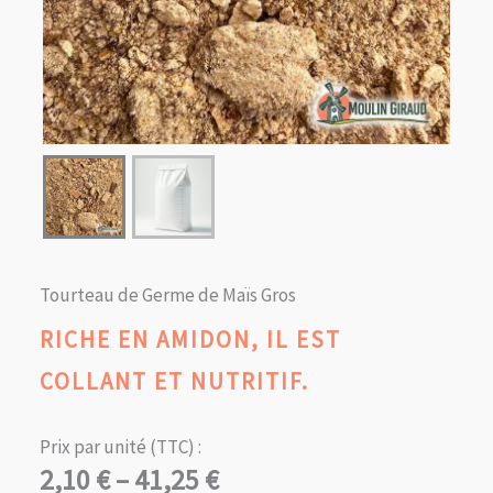
Tourteau de Germe de Maïs Gros
RICHE EN AMIDON, IL EST
COLLANT ET NUTRITIF.
Prix par unité (TTC) :
Plage
2,10
€
–
41,25
€