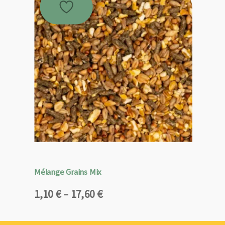
Mélange Grains Mix
Plage
1,10
€
–
17,60
€
de
prix :