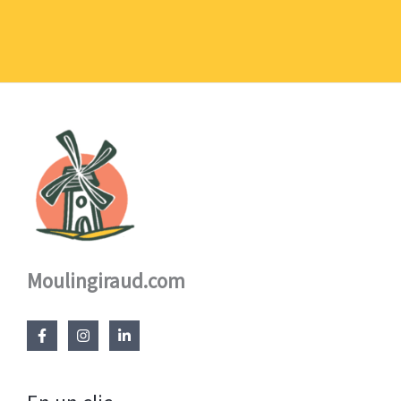
1,10 €
à
17,60 €
Moulingiraud.com