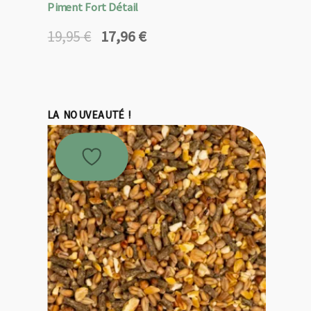
Piment Fort Détail
17,96
€
19,95
€
Le
Le
prix
prix
initial
actuel
était :
est :
19,95 €.
17,96 €.
LA NOUVEAUTÉ !