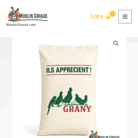
Aller
au
0,00
€
contenu
MoulinGiraud.com