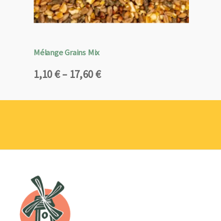
Mélange Grains Mix
Plage
1,10
€
–
17,60
€
de
prix :
1,10 €
à
17,60 €