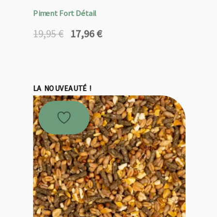
Piment Fort Détail
17,96
€
19,95
€
Le
Le
prix
prix
initial
actuel
était :
est :
19,95 €.
17,96 €.
LA NOUVEAUTÉ !