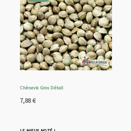
Chènevis Gros Détail
7,88
€
LE MIEUX NOTÉ !