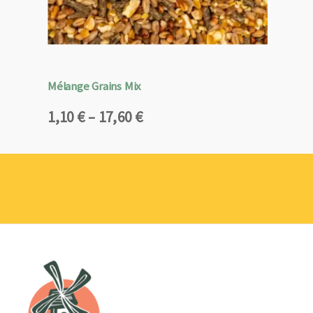
Mélange Grains Mix
Plage
1,10
€
–
17,60
€
de
prix :
1,10 €
à
17,60 €