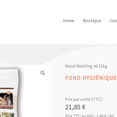
Home
Boutique
Con
Wood Bedding n6 15kg
FOND HYGIÉNIQUE
Prix par unité (TTC) :
21,85
€
Prix TTC au kilo :
1,46
€
/ kg