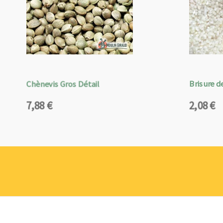
Chènevis Gros Détail
Brisure de
7,88
€
2,08
€