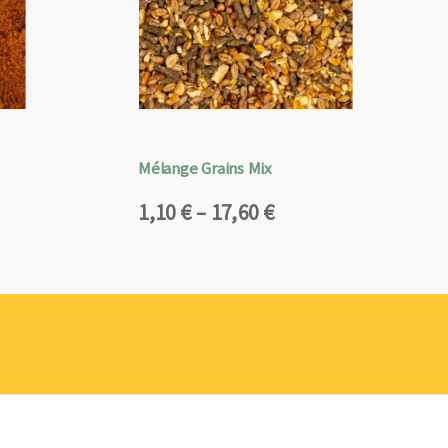
Mélange Grains Mix
Plage
1,10
€
–
17,60
€
de
prix :
1,10 €
à
17,60 €