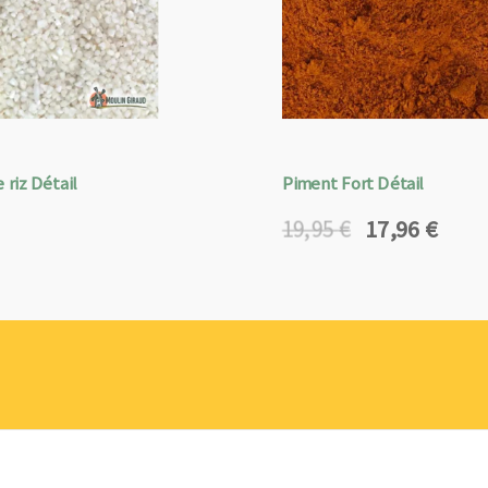
 riz Détail
Piment Fort Détail
17,96
€
19,95
€
Le
Le
prix
prix
initial
actuel
était :
est :
19,95 €.
17,96 €.