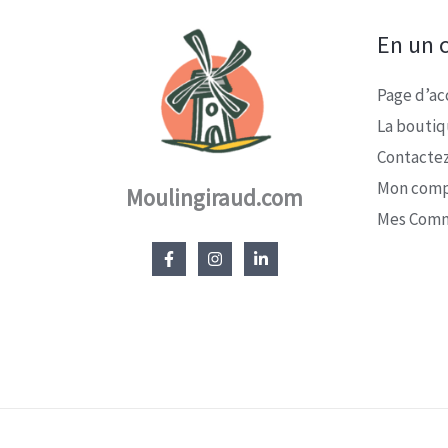
En un c
Page d’ac
La bouti
Contacte
Mon com
Moulingiraud.com
Mes Com