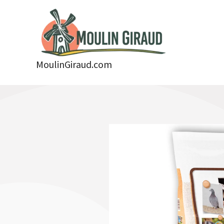
Aller
au
contenu
MoulinGiraud.com