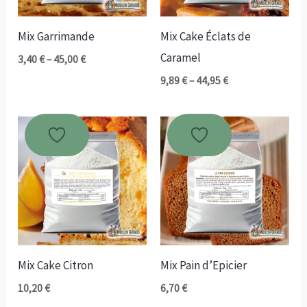
Mix Garrimande
Mix Cake Éclats de
Caramel
Plage
3,40
€
–
45,00
€
de
Plage
9,89
€
–
44,95
€
prix :
de
3,40 €
prix :
à
9,89 €
45,00 €
à
44,95 €
Mix Cake Citron
Mix Pain d’Epicier
10,20
€
6,70
€