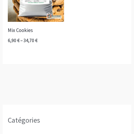
Mix Cookies
Plage
6,90
€
–
34,70
€
de
prix :
6,90 €
à
34,70 €
Catégories