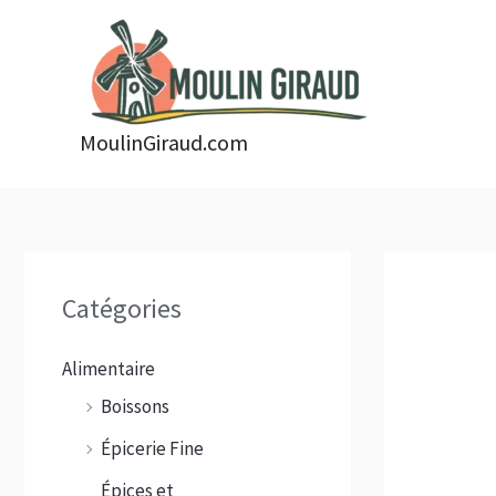
Aller
au
contenu
MoulinGiraud.com
Catégories
Alimentaire
Boissons
Épicerie Fine
Épices et