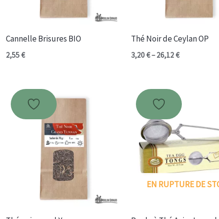
Cannelle Brisures BIO
Thé Noir de Ceylan OP
Plage
2,55
€
3,20
€
–
26,12
€
de
prix :
3,20 €
à
26,12 €
EN RUPTURE DE ST