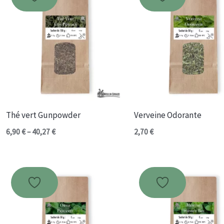
Thé vert Gunpowder
Verveine Odorante
Plage
6,90
€
–
40,27
€
2,70
€
de
prix :
6,90 €
à
40,27 €