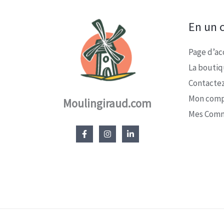
En un c
Page d’ac
La bouti
Contacte
Mon com
Moulingiraud.com
Mes Com