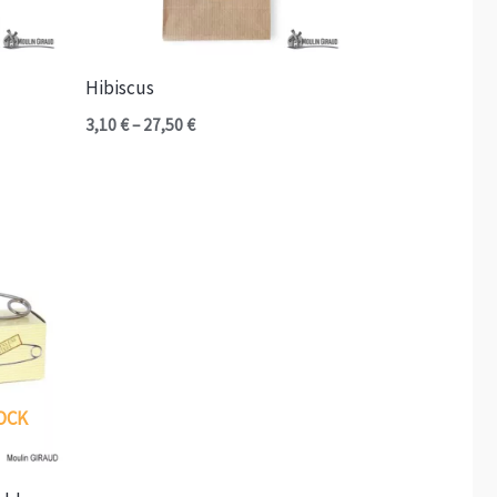
Hibiscus
Plage
3,10
€
–
27,50
€
de
prix :
3,10 €
à
27,50 €
OCK