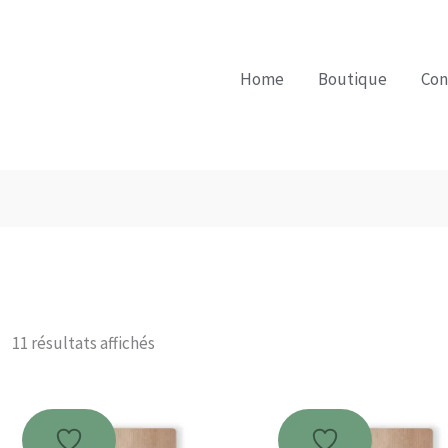
Home
Boutique
Con
Trié
11 résultats affichés
par
note
moyenne