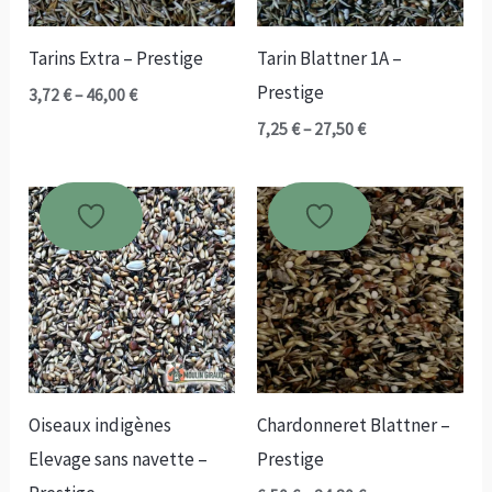
Tarins Extra – Prestige
Tarin Blattner 1A –
Prestige
Plage
3,72
€
–
46,00
€
de
Plage
7,25
€
–
27,50
€
prix :
de
3,72 €
prix :
à
7,25 €
46,00 €
à
27,50 €
Oiseaux indigènes
Chardonneret Blattner –
Elevage sans navette –
Prestige