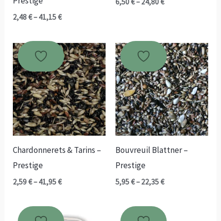
Prestige
Plage
6,50
€
–
24,80
€
de
Plage
2,48
€
–
41,15
€
prix :
de
6,50 €
prix :
à
2,48 €
24,80 €
à
41,15 €
Chardonnerets & Tarins –
Bouvreuil Blattner –
Prestige
Prestige
Plage
Plage
2,59
€
–
41,95
€
5,95
€
–
22,35
€
de
de
prix :
prix :
2,59 €
5,95 €
à
à