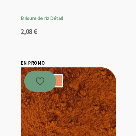
Brisure de riz Détail
2,08
€
EN PROMO
Promo !