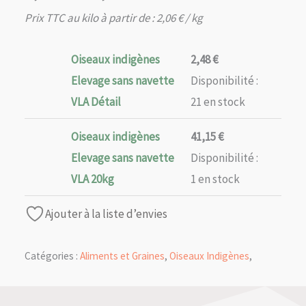
de
Prix TTC au kilo à partir de :
2,06
€
/ kg
prix :
2,48 €
Oiseaux indigènes
2,48
€
à
Elevage sans navette
Disponibilité :
41,15 €
VLA Détail
21 en stock
Oiseaux indigènes
41,15
€
Elevage sans navette
Disponibilité :
VLA 20kg
1 en stock
Ajouter à la liste d’envies
Catégories :
Aliments et Graines
,
Oiseaux Indigènes
,