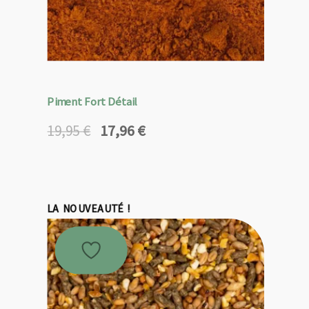
Piment Fort Détail
17,96
€
19,95
€
Le
Le
prix
prix
initial
actuel
était :
est :
19,95 €.
17,96 €.
LA NOUVEAUTÉ !