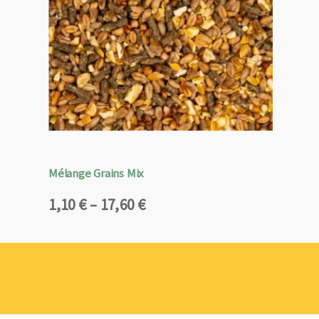
Mélange Grains Mix
Plage
1,10
€
–
17,60
€
de
prix :
1,10 €
à
17,60 €