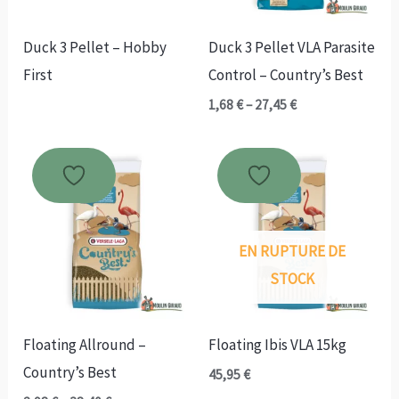
Duck 3 Pellet – Hobby
Duck 3 Pellet VLA Parasite
First
Control – Country’s Best
Plage
1,68
€
–
27,45
€
de
prix :
1,68 €
à
27,45 €
EN RUPTURE DE
STOCK
Floating Allround –
Floating Ibis VLA 15kg
Country’s Best
45,95
€