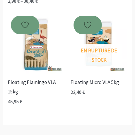
Plage
2,98
€
–
38,40
€
de
prix :
2,98 €
à
38,40 €
EN RUPTURE DE
STOCK
Floating Flamingo VLA
Floating Micro VLA 5kg
15kg
22,40
€
45,95
€