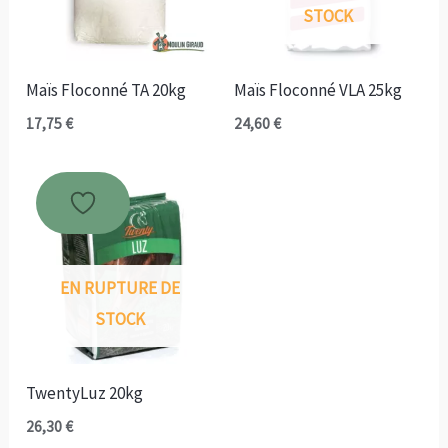
STOCK
Maïs Floconné TA 20kg
Maïs Floconné VLA 25kg
17,75
€
24,60
€
EN RUPTURE DE
STOCK
TwentyLuz 20kg
26,30
€