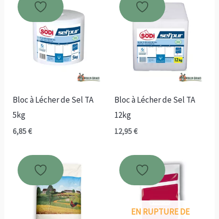
à
21,70 €
Bloc à Lécher de Sel TA
Bloc à Lécher de Sel TA
5kg
12kg
6,85
€
12,95
€
EN RUPTURE DE