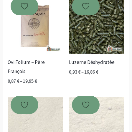
à
à
18,95 €
31,40 €
Ovi Folium – Père
Luzerne Déshydratée
François
Plage
0,93
€
–
16,86
€
de
Plage
0,87
€
–
19,95
€
prix :
de
0,93 €
prix :
à
0,87 €
16,86 €
à
19,95 €