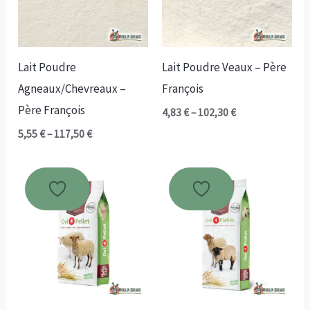
Lait Poudre
Lait Poudre Veaux – Père
Agneaux/Chevreaux –
François
Père François
Plage
4,83
€
–
102,30
€
de
Plage
5,55
€
–
117,50
€
prix :
de
4,83 €
prix :
à
5,55 €
102,30 €
à
117,50 €