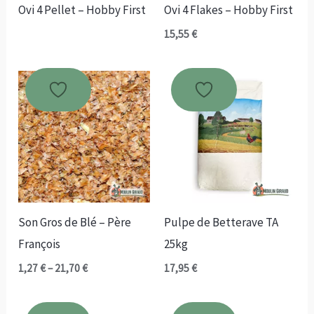
Ovi 4 Pellet – Hobby First
Ovi 4 Flakes – Hobby First
15,55
€
Son Gros de Blé – Père
Pulpe de Betterave TA
François
25kg
Plage
1,27
€
–
21,70
€
17,95
€
de
prix :
1,27 €