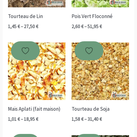
Tourteau de Lin
Pois Vert Floconné
Plage
Plage
1,45
€
–
27,50
€
2,60
€
–
51,95
€
de
de
prix :
prix :
1,45 €
2,60 €
à
à
27,50 €
51,95 €
Maïs Aplati (fait maison)
Tourteau de Soja
Plage
Plage
1,01
€
–
18,95
€
1,58
€
–
31,40
€
de
de
prix :
prix :
1,01 €
1,58 €