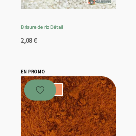
Brisure de riz Détail
2,08
€
EN PROMO
Promo !