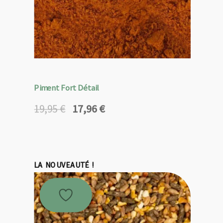
Piment Fort Détail
17,96
€
19,95
€
Le
Le
prix
prix
initial
actuel
était :
est :
19,95 €.
17,96 €.
LA NOUVEAUTÉ !