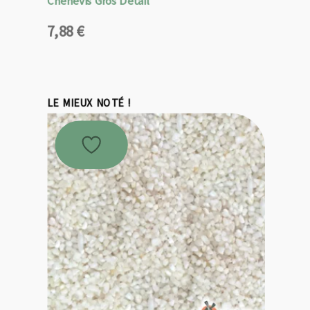
Chènevis Gros Détail
7,88
€
LE MIEUX NOTÉ !