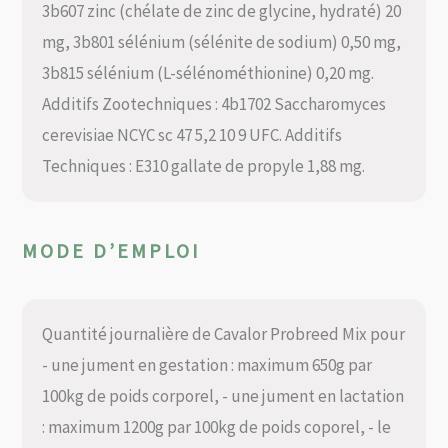
3b607 zinc (chélate de zinc de glycine, hydraté) 20
mg, 3b801 sélénium (sélénite de sodium) 0,50 mg,
3b815 sélénium (L-sélénométhionine) 0,20 mg.
Additifs Zootechniques : 4b1702 Saccharomyces
cerevisiae NCYC sc 47 5,2 10 9 UFC. Additifs
Techniques : E310 gallate de propyle 1,88 mg.
MODE D’EMPLOI
Quantité journalière de Cavalor Probreed Mix pour
- une jument en gestation : maximum 650g par
100kg de poids corporel, - une jument en lactation
: maximum 1200g par 100kg de poids coporel, - le