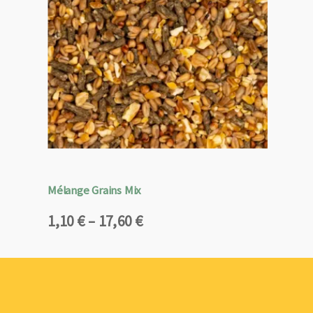
Mélange Grains Mix
Plage
1,10
€
–
17,60
€
de
prix :
1,10 €
à