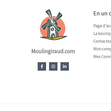
En un c
Page d’ac
La bouti
Contacte
Mon com
Moulingiraud.com
Mes Com