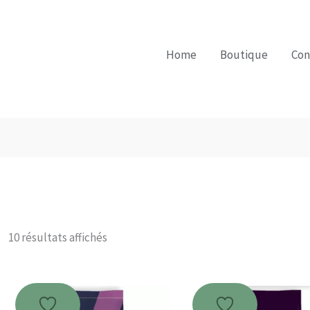
Home
Boutique
Con
Trié
10 résultats affichés
par
note
moyenne