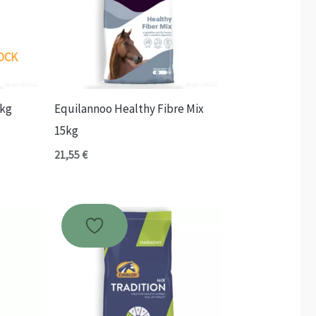
OCK
5kg
Equilannoo Healthy Fibre Mix
15kg
21,55
€