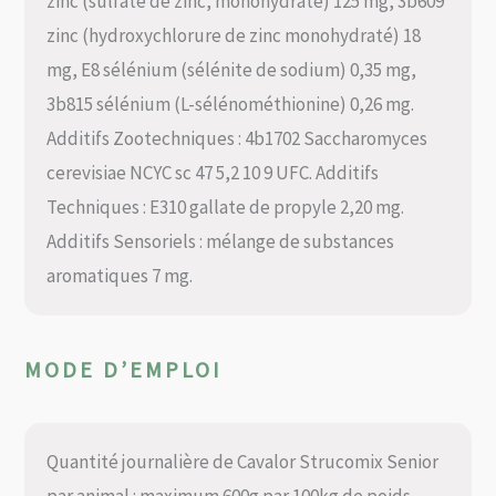
zinc (sulfate de zinc, monohydraté) 125 mg, 3b609
zinc (hydroxychlorure de zinc monohydraté) 18
mg, E8 sélénium (sélénite de sodium) 0,35 mg,
3b815 sélénium (L-sélénométhionine) 0,26 mg.
Additifs Zootechniques : 4b1702 Saccharomyces
cerevisiae NCYC sc 47 5,2 10 9 UFC. Additifs
Techniques : E310 gallate de propyle 2,20 mg.
Additifs Sensoriels : mélange de substances
aromatiques 7 mg.
MODE D’EMPLOI
Quantité journalière de Cavalor Strucomix Senior
par animal : maximum 600g par 100kg de poids