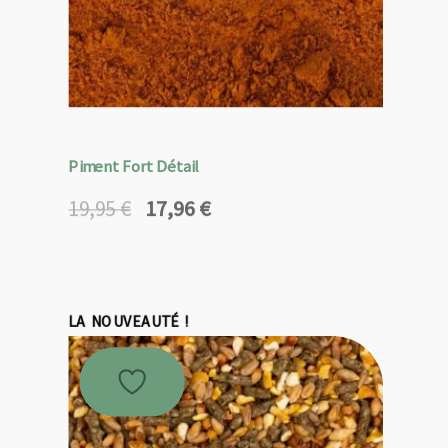
Piment Fort Détail
17,96
€
19,95
€
Le
Le
prix
prix
initial
actuel
était :
est :
19,95 €.
17,96 €.
LA NOUVEAUTÉ !