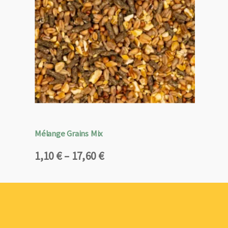
Mélange Grains Mix
Plage
1,10
€
–
17,60
€
de
prix :
1,10 €
à
17,60 €