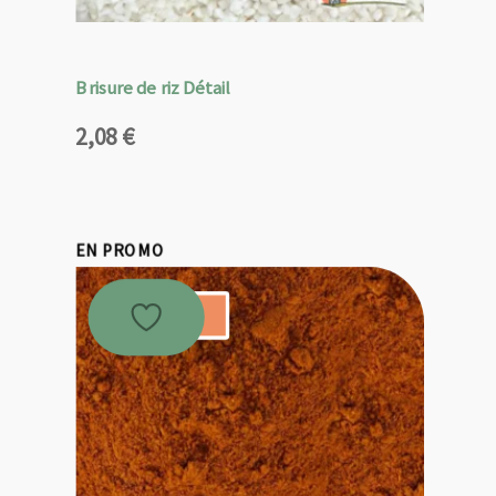
Brisure de riz Détail
2,08
€
EN PROMO
Promo !