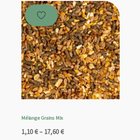
Mélange Grains Mix
Plage
1,10
€
–
17,60
€
de