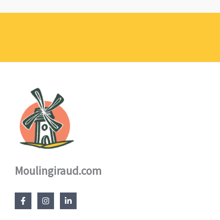
prix :
1,10 €
à
17,60 €
Moulingiraud.com