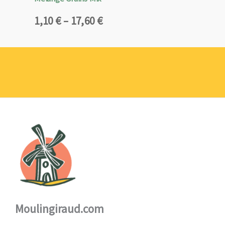
Plage
1,10
€
–
17,60
€
de
prix :
1,10 €
à
17,60 €
Moulingiraud.com