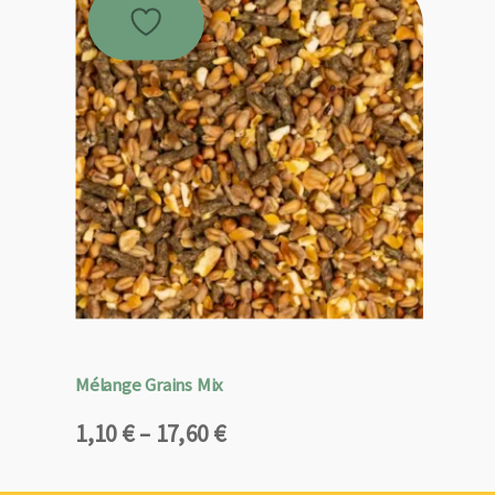
Mélange Grains Mix
Plage
1,10
€
–
17,60
€
de
prix :