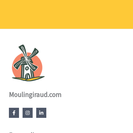
1,10 €
à
17,60 €
Moulingiraud.com