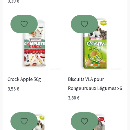
3,30
€
Crock Apple 50g
Biscuits VLA pour
Rongeurs aux Légumes x6
3,55
€
3,80
€