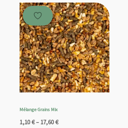
Mélange Grains Mix
Plage
1,10
€
–
17,60
€