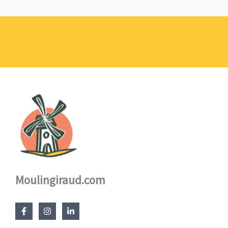
de
prix :
1,10 €
à
17,60 €
Moulingiraud.com