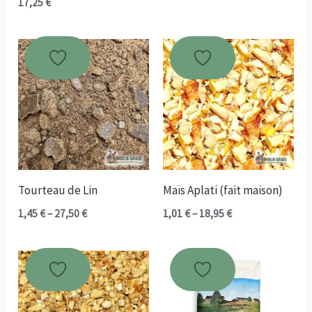
17,25
€
Tourteau de Lin
Maïs Aplati (fait maison)
Plage
Plage
1,45
€
–
27,50
€
1,01
€
–
18,95
€
de
de
prix :
prix :
1,45 €
1,01 €
à
à
27,50 €
18,95 €