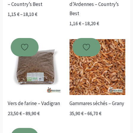
– Country’s Best
d’Ardennes – Country’s
Best
Plage
1,15
€
–
18,10
€
de
Plage
1,16
€
–
18,20
€
prix :
de
1,15 €
prix :
à
1,16 €
18,10 €
à
18,20 €
Vers de farine – Vadigran
Gammares séchés – Grany
Plage
Plage
23,50
€
–
89,90
€
35,90
€
–
66,70
€
de
de
prix :
prix :
23,50 €
35,90 €