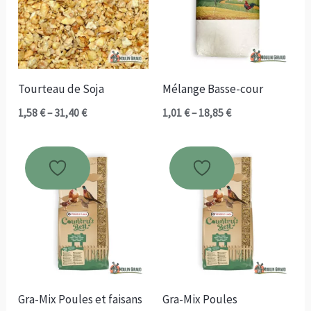
Tourteau de Soja
Mélange Basse-cour
Plage
Plage
1,58
€
–
31,40
€
1,01
€
–
18,85
€
de
de
prix :
prix :
1,58 €
1,01 €
à
à
31,40 €
18,85 €
Gra-Mix Poules et faisans
Gra-Mix Poules