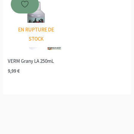
à
à
89,90 €
66,70 €
EN RUPTURE DE
STOCK
VERM Grany LA 250mL
9,99
€