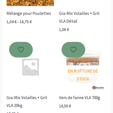
Mélange pour Poulettes
Gra-Mix Volailles + Grit
VLA Détail
Plage
1,04
€
–
16,75
€
de
1,06
€
prix :
1,04 €
à
16,75 €
EN RUPTURE DE
STOCK
Gra-Mix Volailles + Grit
Vers de farine VLA 700g
VLA 20kg
19,50
€