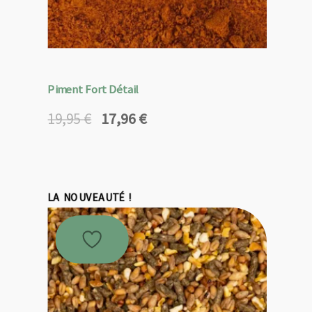
Piment Fort Détail
17,96
€
19,95
€
Le
Le
prix
prix
initial
actuel
était :
est :
19,95 €.
17,96 €.
LA NOUVEAUTÉ !