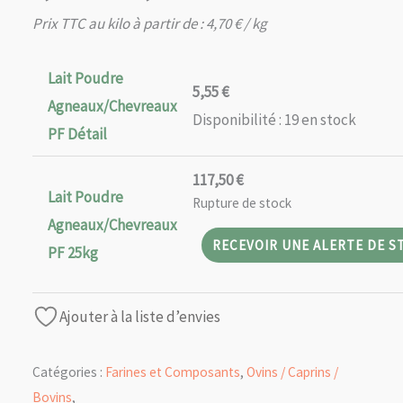
de
Prix TTC au kilo à partir de :
4,70
€
/ kg
prix :
5,55 €
Lait Poudre
5,55
€
à
Agneaux/Chevreaux
117,50 €
Disponibilité :
19 en stock
PF Détail
117,50
€
Lait Poudre
Rupture de stock
Agneaux/Chevreaux
RECEVOIR UNE ALERTE DE S
PF 25kg
Ajouter à la liste d’envies
Catégories :
Farines et Composants
,
Ovins / Caprins /
Bovins
,