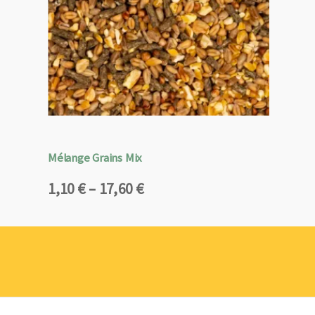
Mélange Grains Mix
Plage
1,10
€
–
17,60
€
de
prix :
1,10 €
à
17,60 €