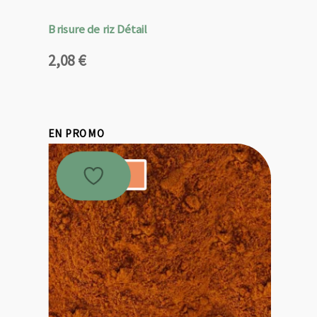
Brisure de riz Détail
2,08
€
EN PROMO
Promo !