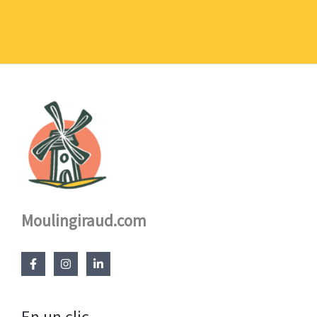
1,10 €
à
17,60 €
Moulingiraud.com
En un clic