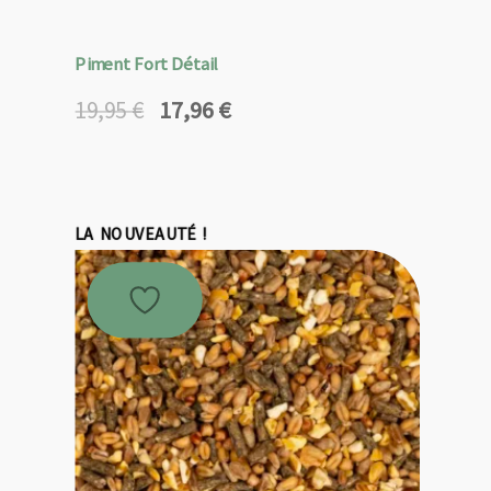
Piment Fort Détail
17,96
€
19,95
€
Le
Le
prix
prix
initial
actuel
était :
est :
19,95 €.
17,96 €.
LA NOUVEAUTÉ !