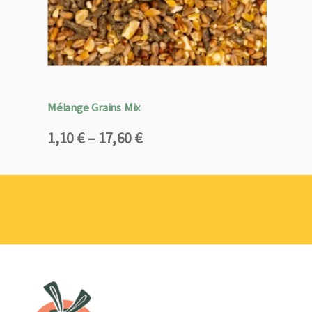
Mélange Grains Mix
Plage
1,10
€
–
17,60
€
de
prix :
1,10 €
à
17,60 €