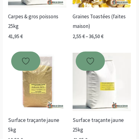
Carpes & gros poissons
Graines Toastées (faites
25kg
maison)
Plage
41,95
€
2,55
€
–
36,50
€
de
prix :
2,55 €
à
36,50 €
Surface traçante jaune
Surface traçante jaune
5kg
25kg