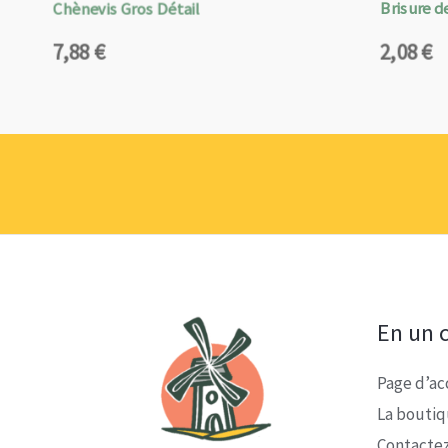
Chènevis Gros Détail
Brisure de
7,88
€
2,08
€
En un c
Page d’ac
La bouti
Contacte