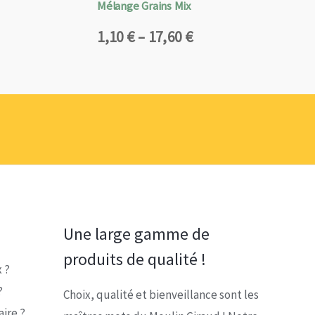
Mélange Grains Mix
Plage
1,10
€
–
17,60
€
de
prix :
1,10 €
à
17,60 €
Une large gamme de
produits de qualité !
 ?
?
Choix, qualité et bienveillance sont les
ire ?