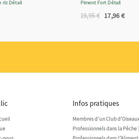
 riz Détail
Piment Fort Détail
17,96
€
19,95
€
Le
Le
prix
prix
initial
actuel
était :
est :
19,95 €.
17,96 €.
lic
Infos pratiques
cueil
Membres d’un Club d’Oiseaux
que
Professionnels dans la Pêche 
z-nous
Professionnels dans l’Alimenta