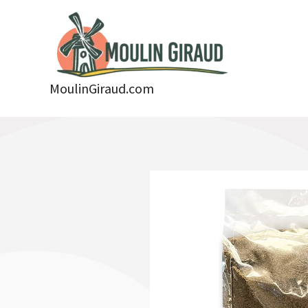
Aller
au
contenu
MoulinGiraud.com