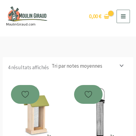
Aller
au
0,00
€
contenu
MoulinGiraud.com
Trié
4 résultats affichés
par
note
moyenne