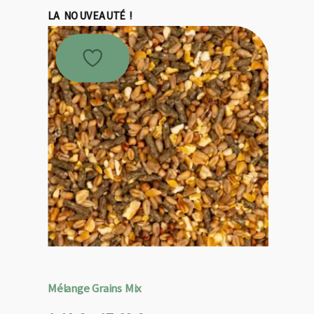
19,95 €.
17,96 €.
LA NOUVEAUTÉ !
Mélange Grains Mix