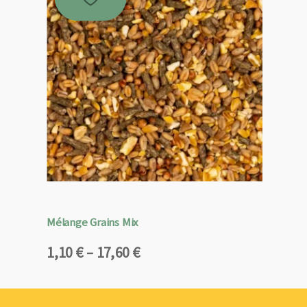
Mélange Grains Mix
Plage
1,10
€
–
17,60
€
de
prix :
1,10 €