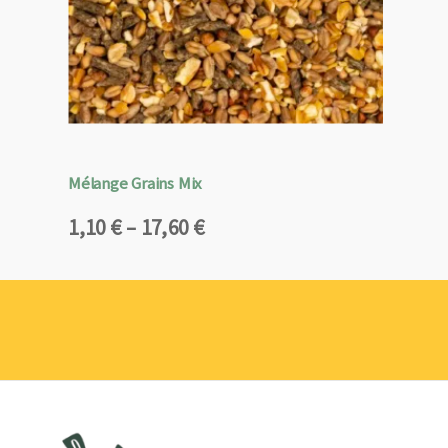
Mélange Grains Mix
Plage
1,10
€
–
17,60
€
de
prix :
1,10 €
à
17,60 €