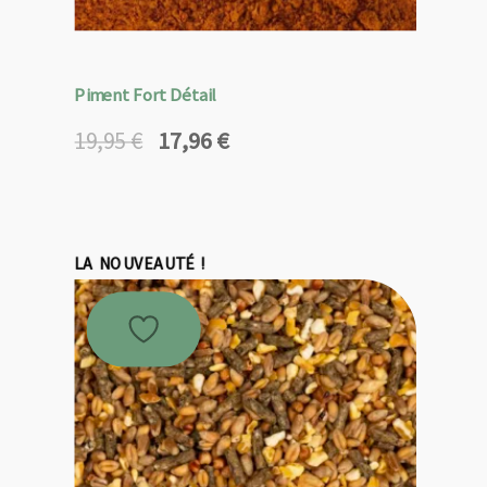
Piment Fort Détail
17,96
€
19,95
€
Le
Le
prix
prix
initial
actuel
était :
est :
19,95 €.
17,96 €.
LA NOUVEAUTÉ !