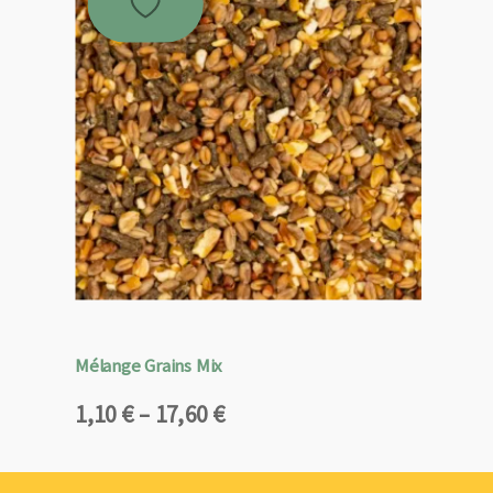
Mélange Grains Mix
Plage
1,10
€
–
17,60
€
de
prix :