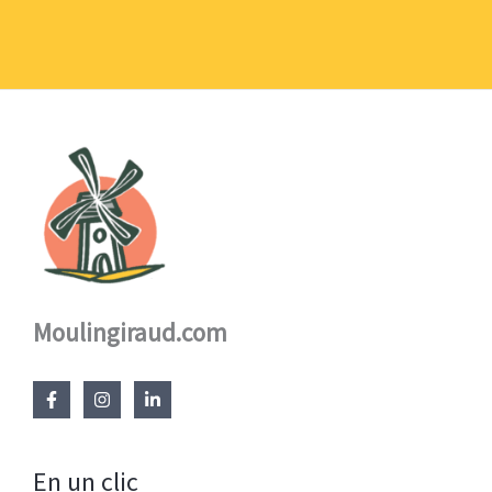
1,10 €
à
17,60 €
Moulingiraud.com
En un clic