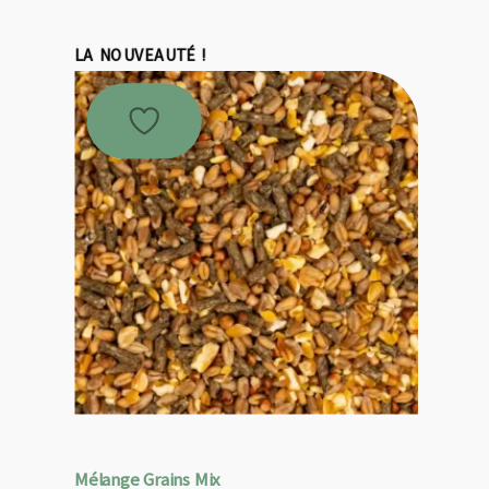
était :
est :
19,95 €.
17,96 €.
LA NOUVEAUTÉ !
Mélange Grains Mix