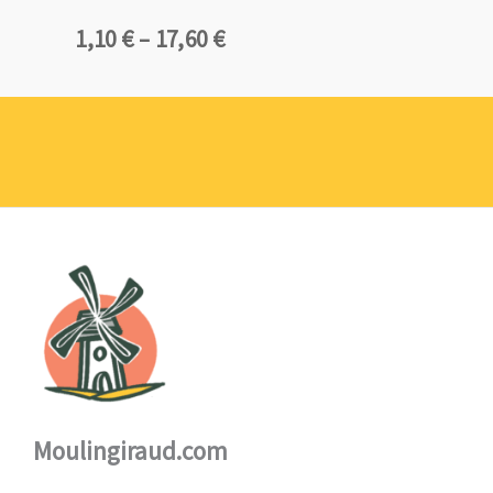
Plage
1,10
€
–
17,60
€
de
prix :
1,10 €
à
17,60 €
Moulingiraud.com