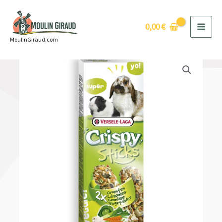
Aller
au
0,00
€
contenu
MoulinGiraud.com