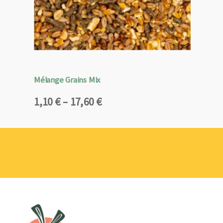
Mélange Grains Mix
Plage
1,10
€
–
17,60
€
de
prix :
1,10 €
à
17,60 €