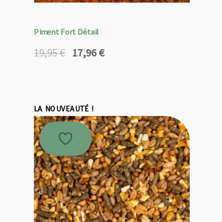
Piment Fort Détail
17,96
€
19,95
€
Le
Le
prix
prix
initial
actuel
était :
est :
19,95 €.
17,96 €.
LA NOUVEAUTÉ !