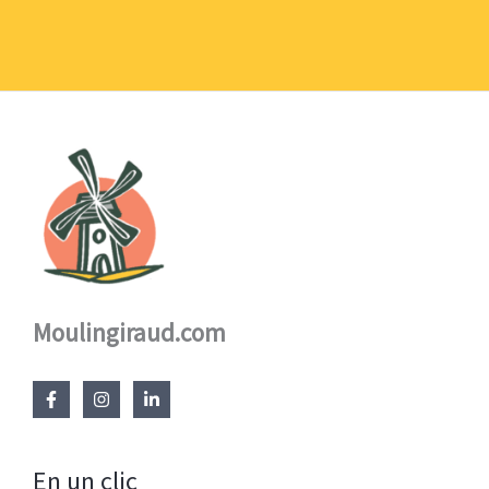
1,10 €
à
17,60 €
Moulingiraud.com
En un clic