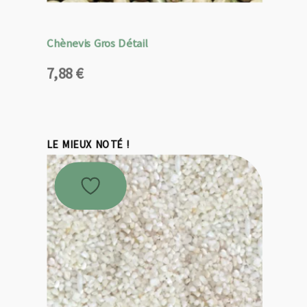
Chènevis Gros Détail
7,88
€
LE MIEUX NOTÉ !