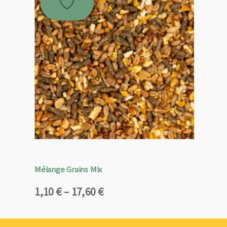
Mélange Grains Mix
Plage
1,10
€
–
17,60
€
de
prix :