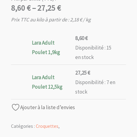
Plage
8,60
€
–
27,25
€
de
Prix TTC au kilo à partir de :
2,18
€
/ kg
prix :
8,60 €
8,60
€
Lara Adult
à
Disponibilité :
15
27,25 €
Poulet 1,9kg
en stock
27,25
€
Lara Adult
Disponibilité :
7 en
Poulet 12,5kg
stock
Ajouter à la liste d’envies
Catégories :
Croquettes
,