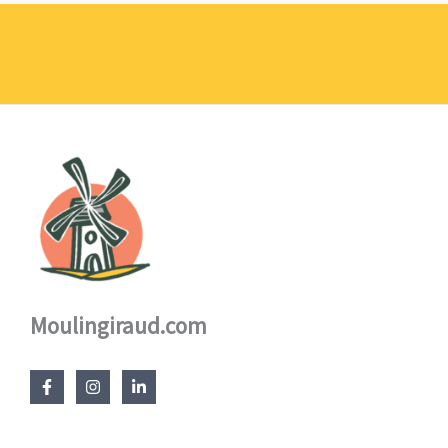
prix :
1,10 €
à
17,60 €
Moulingiraud.com