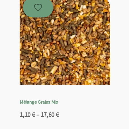
Mélange Grains Mix
Plage
1,10
€
–
17,60
€
de